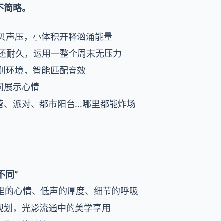
不简略。
108分贝声压，小体积开释汹涌能量
机还耐久，运用一整个周末无压力
识别环境，智能匹配音效
同展示心情
营、派对、都市阳台…哪里都能炸场
不同”
乐里的心情、低声的厚度、细节的呼吸
规划，光影流通中的美学享用