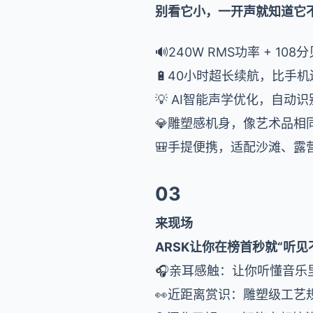
别看它小，一开声就知道它
🔊240W RMS功率 + 
🔋40小时超长续航，比手
💡 AI智能声学优化，自动
💎雕塑感机身，像艺术品相
🎒手提便携，适配沙滩、露
03
来现场
A
RSK让你在榜首秒就“听见
🎧亲耳感触：让你听懂音
👀近距离赏识：雕塑级工艺