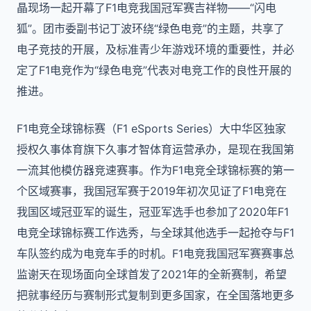
晶现场一起开幕了F1电竞我国冠军赛吉祥物——“闪电
狐”。团市委副书记丁波环绕“绿色电竞”的主题，共享了
电子竞技的开展，及标准青少年游戏环境的重要性，并必
定了F1电竞作为“绿色电竞”代表对电竞工作的良性开展的
推进。
F1电竞全球锦标赛（F1 eSports Series）大中华区独家
授权久事体育旗下久事才智体育运营承办，是现在我国第
一流其他模仿器竞速赛事。作为F1电竞全球锦标赛的第一
个区域赛事，我国冠军赛于2019年初次见证了F1电竞在
我国区域冠亚军的诞生，冠亚军选手也参加了2020年F1
电竞全球锦标赛工作选秀，与全球其他选手一起抢夺与F1
车队签约成为电竞车手的时机。F1电竞我国冠军赛赛事总
监谢天在现场面向全球首发了2021年的全新赛制，希望
把就事经历与赛制形式复制到更多国家，在全国落地更多