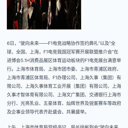
6日，“驶向未来——F1电竞战略协作签约典礼”以及“全
球、全国、上海，F1电竞我国冠军赛开展联盟推介会”在
进博会5.1H消费品展区体育运动板块的F1电竞展台满意举
行。上海市体育局、上海市团市委、上海市青浦区政府、
上海市青浦区体育局、F1办理公司、上海久事（集团）有
限公司、上海久事体育工业开展（集团）有限公司、上海
久事才智体育有限公司、上海文广集团、交通银行上海市
分行、光亮乳业、五星体育、灿辉世界及锐客赛车等政府
及企事业领导代表齐赴盛会、共襄盛举。
上午，上海市体育局党组书记、局长徐彬到会“驶向未来