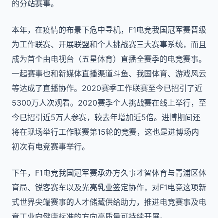
的分站赛事。
本年，在疫情的布景下危中寻机，F1电竞我国冠军赛晋级
为工作联赛、开展联盟和个人挑战赛三大赛事系统，而且
成为首个由电视台（五星体育）直播全赛季的电竞赛事。
一起赛事也和新媒体直播渠道斗鱼、我国体育、游戏风云
等达成了直播协作。2020赛季工作联赛至今已招引了近
5300万人次观看。2020赛季个人挑战赛在线上举行，至
今已招引近5万人参赛，较去年增加近5倍。进博期间还
将在现场举行工作联赛第15轮的竞赛，这也是进博场内
初次有电竞赛事举行。
下午，F1电竞我国冠军赛承办方久事才智体育与青浦区体
育局、锐客赛车以及光亮乳业签定协作，对F1电竞这项新
式世界尖端赛事的人才储藏供给助力，推进电竞赛事及电
竞工业向健康标准的方向高质量可持续开展。