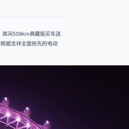
，其间508km典藏版买车送
列根据吉祥全面抢先的电动