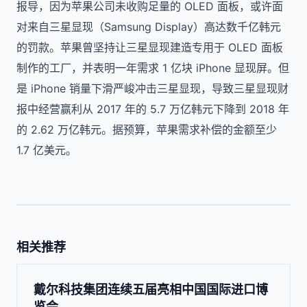
报导，因为苹果公司未收购足量的 OLED 面板，或许面
对来自三星显现（Samsung Display）高达数千亿韩元
的罚款。苹果曾坚持让三星显现建造专用于 OLED 面板
制作的工厂，并表明一年需求 1 亿块 iPhone 显现屏。但
是 iPhone 销量下滑严峻冲击三星显现，导致三星显现财
报中经营赢利从 2017 年的 5.7 万亿韩元下降到 2018 年
的 2.62 万亿韩元。据预算，苹果需求补偿的金额至少
1.7 亿美元。
相关推荐
戴尔科技集团连续五届亮相中国国际进口博
览会