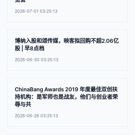
2026-07-01 03:25:13
博纳入股和颂传媒，映客拟回购不超2.06亿
股 | 早8点档
2026-06-30 03:25:13
ChinaBang Awards 2019 年度最佳双创扶
持机构：是军师也是战友，他们与创业者荣
辱与共
2026-06-28 03:25:13