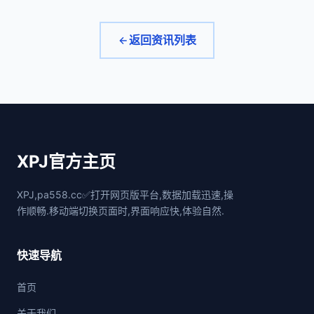
返回资讯列表
XPJ官方主页
XPJ,pa558.cc✅打开网页版平台,数据加载迅速,操
作顺畅.移动端切换页面时,界面响应快,体验自然.
快速导航
首页
关于我们