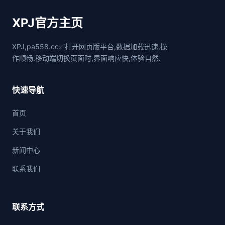
XPJ官方主页
XPJ,pa558.cc✅打开网页版平台,数据加载迅速,操
作顺畅.移动端切换页面时,界面响应快,体验自然.
快速导航
首页
关于我们
新闻中心
联系我们
联系方式