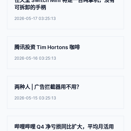
任天堂 Switch Mini 将是一台纯掌机，没有
可拆卸的手柄
2026-05-17 03:25:13
腾讯投资 Tim Hortons 咖啡
2026-05-16 03:25:13
两种人 | 广告拦截器用不用？
2026-05-15 03:25:13
哔哩哔哩 Q4 净亏损同比扩大，平均月活用