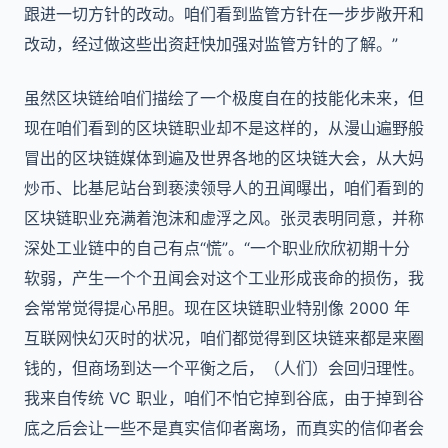
跟进一切方针的改动。咱们看到监管方针在一步步敞开和
改动，经过做这些出资赶快加强对监管方针的了解。”
虽然区块链给咱们描绘了一个极度自在的技能化未来，但
现在咱们看到的区块链职业却不是这样的，从漫山遍野般
冒出的区块链媒体到遍及世界各地的区块链大会，从大妈
炒币、比基尼站台到亵渎领导人的丑闻曝出，咱们看到的
区块链职业充满着泡沫和虚浮之风。张灵表明同意，并称
深处工业链中的自己有点“慌”。“一个职业欣欣初期十分
软弱，产生一个个丑闻会对这个工业形成丧命的损伤，我
会常常觉得提心吊胆。现在区块链职业特别像 2000 年
互联网快幻灭时的状况，咱们都觉得到区块链来都是来圈
钱的，但商场到达一个平衡之后，（人们）会回归理性。
我来自传统 VC 职业，咱们不怕它掉到谷底，由于掉到谷
底之后会让一些不是真实信仰者离场，而真实的信仰者会