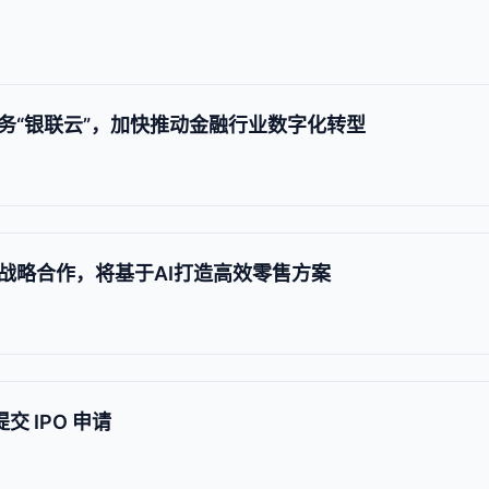
务“银联云”，加快推动金融行业数字化转型
战略合作，将基于AI打造高效零售方案
提交 IPO 申请