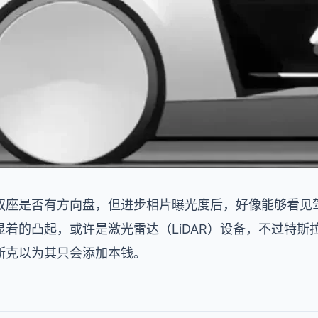
驭座是否有方向盘，但进步相片曝光度后，好像能够看见
着的凸起，或许是激光雷达（LiDAR）设备，不过特斯
斯克以为其只会添加本钱。