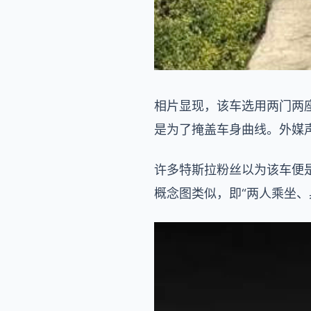
相片显现，该车选用两门两
是为了掩盖车身曲线。外媒声称
许多特斯拉粉丝以为该车便是 R
概念图类似，即“两人乘坐、