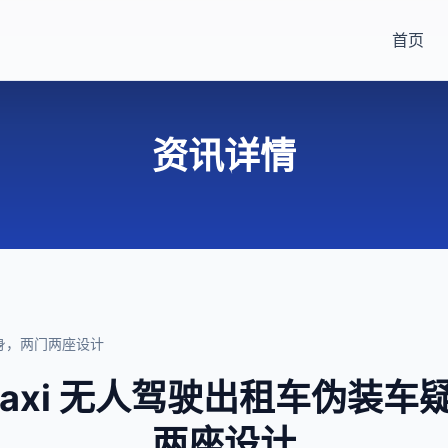
首页
资讯详情
现身，两门两座设计
otaxi 无人驾驶出租车伪装
两座设计