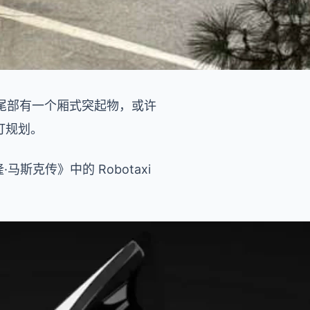
尾部有一个厢式突起物，或许
灯规划。
斯克传》中的 Robotaxi