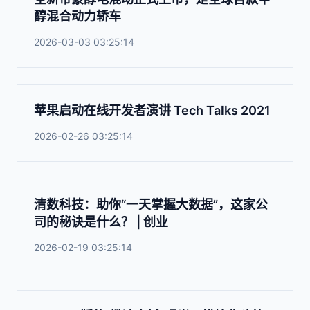
醇混合动力轿车
2026-03-03 03:25:14
苹果启动在线开发者演讲 Tech Talks 2021
2026-02-26 03:25:14
清数科技：助你“一天掌握大数据”，这家公
司的秘诀是什么？ | 创业
2026-02-19 03:25:14