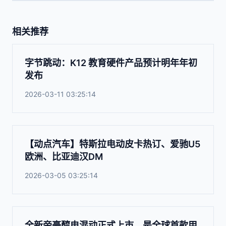
相关推荐
字节跳动：K12 教育硬件产品预计明年年初
发布
2026-03-11 03:25:14
【动点汽车】特斯拉电动皮卡热订、爱驰U5
欧洲、比亚迪汉DM
2026-03-05 03:25:14
全新帝豪醇电混动正式上市，是全球首款甲