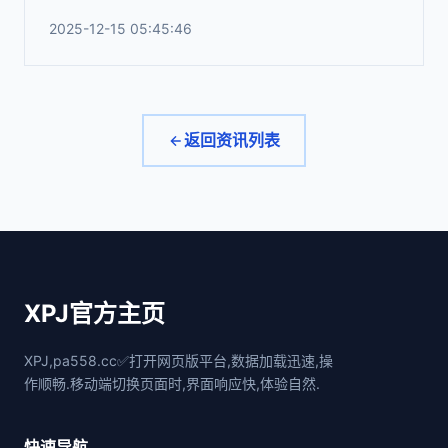
2025-12-15 05:45:46
返回资讯列表
XPJ官方主页
XPJ,pa558.cc✅打开网页版平台,数据加载迅速,操
作顺畅.移动端切换页面时,界面响应快,体验自然.
快速导航