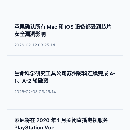
苹果确认所有 Mac 和 iOS 设备都受到芯片
安全漏洞影响
2026-02-12 03:25:14
生命科学研究工具公司苏州彩科连续完成 A-
1、A-2 轮融资
2026-02-03 03:25:14
索尼将在 2020 年 1 月关闭直播电视服务
PlayStation Vue