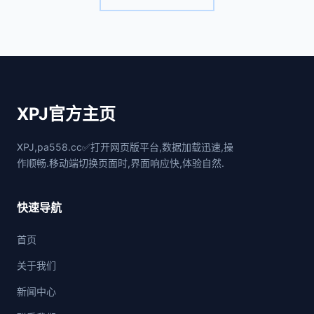
XPJ官方主页
XPJ,pa558.cc✅打开网页版平台,数据加载迅速,操
作顺畅.移动端切换页面时,界面响应快,体验自然.
快速导航
首页
关于我们
新闻中心