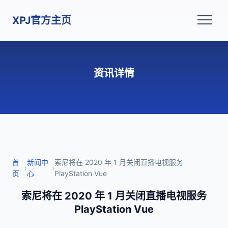
XPJ官方主页
资讯详情
首
新闻中
索尼将在 2020 年 1 月关闭直播电视服务
›
›
页
心
PlayStation Vue
索尼将在 2020 年 1 月关闭直播电视服务
PlayStation Vue