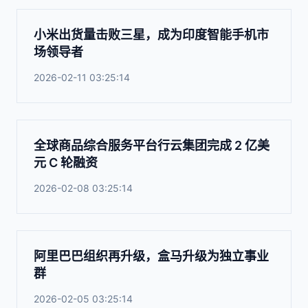
小米出货量击败三星，成为印度智能手机市
场领导者
2026-02-11 03:25:14
全球商品综合服务平台行云集团完成 2 亿美
元 C 轮融资
2026-02-08 03:25:14
阿里巴巴组织再升级，盒马升级为独立事业
群
2026-02-05 03:25:14