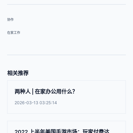
协作
在家工作
相关推荐
两种人 | 在家办公用什么？
2026-03-13 03:25:14
2022 上半年美国手游市场：玩家付费达