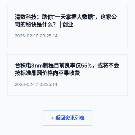
清数科技：助你“一天掌握大数据”，这家公
司的秘诀是什么？ | 创业
2026-02-19 03:25:14
台积电3nm制程目前良率仅55%，或将不会
按标准晶圆价格向苹果收费
2026-02-17 03:25:14
返回资讯列表