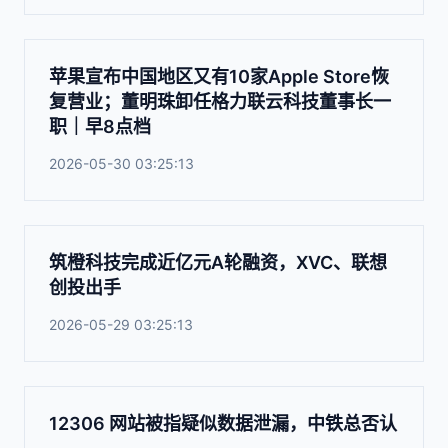
苹果宣布中国地区又有10家Apple Store恢
复营业；董明珠卸任格力联云科技董事长一
职｜早8点档
2026-05-30 03:25:13
筑橙科技完成近亿元A轮融资，XVC、联想
创投出手
2026-05-29 03:25:13
12306 网站被指疑似数据泄漏，中铁总否认