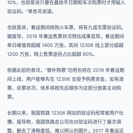
10%，也就是说只要在最抢手日期和车次购票时才用输入
验证码。”单杏花说道。
也就是说，春运期间抢购火车票，将有九成无需验证码。
据报导，2019 年春运售票状况预估成果显现，春运期间
单日峰值将超越 1400 万张，其间 12306 线上部分超越
1200 万张，网上售票途径占比超越 80%。
依据此前的音讯，“替补购票”功用也将在 2019 年春运期
间上线，用户能够先在 12306 支授予购票资金，如有退
票、余票状况，体系将按先后顺序为这部分旅客主动购
票。
长期以来，我国铁路 12306 网站的验证码经常被用户吐
槽，报导称，我国铁路总公司也对验证码进行了屡次调
整，删去了清晰度低、难以辨认的图片，2017 年春运近