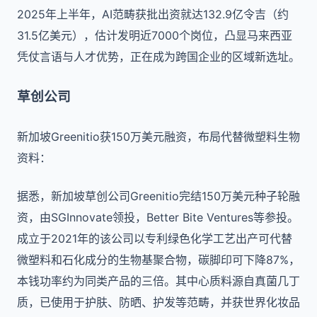
2025年上半年，AI范畴获批出资就达132.9亿令吉（约
31.5亿美元），估计发明近7000个岗位，凸显马来西亚
凭仗言语与人才优势，正在成为跨国企业的区域新选址。
草创公司
新加坡
Greenitio
获
150
万美元融资，布局代替微塑料生物
资料：
据悉，新加坡草创公司
Greenitio
完结
150
万美元种子轮融
资，由
SGInnovate
领投，
Better Bite Ventures
等参投。
成立于
2021
年的该公司以专利绿色化学工艺出产可代替
微塑料和石化成分的生物基聚合物，碳脚印可下降
87%
，
本钱功率约为同类产品的三倍。其中心质料源自真菌几丁
质，已使用于护肤、防晒、护发等范畴，并获世界化妆品