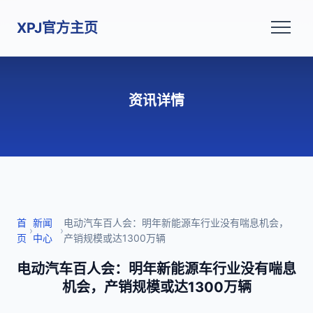
XPJ官方主页
资讯详情
首
新闻
电动汽车百人会：明年新能源车行业没有喘息机会，
›
›
页
中心
产销规模或达1300万辆
电动汽车百人会：明年新能源车行业没有喘息
机会，产销规模或达1300万辆