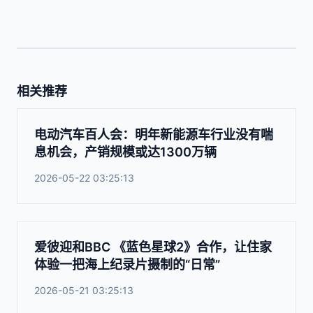
相关推荐
电动汽车百人会：明年新能源车行业没有喘
息机会，产销规模或达1300万辆
2026-05-22 03:25:13
爱彼迎和BBC 《蓝色星球2》合作，让住家
体验一把海上纪录片摄制的“日常”
2026-05-21 03:25:13