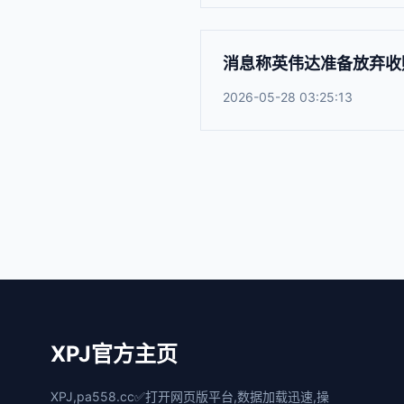
消息称英伟达准备放弃收购
2026-05-28 03:25:13
XPJ官方主页
XPJ,pa558.cc✅打开网页版平台,数据加载迅速,操