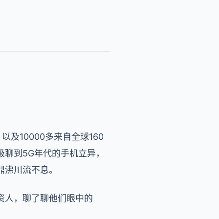
及10000多来自全球160
级聊到5G年代的手机立异，
鼎沸川流不息。
资人，聊了聊他们眼中的