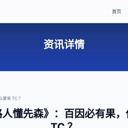
首页
资讯详情
要来 TC ？
路人懂先森》：百因必有果，
TC ？