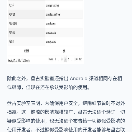
除此之外，盘古实验室还指出 Android 渠道相同存在相
似缝隙，但现在还在承认受影响的使用。
盘古实验室表明，为确保用户安全，缝隙细节暂时不对外
揭露。这一缝隙的影响规模较广，盘古无法逐个验证一切
疑似受影响的使用，也无法逐个布告给一切疑似受影响的
使用开发者，不过疑似受影响使用的开发者能够与盘古联