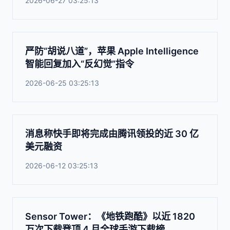
2026-06-27 03:25:13
严防“胡说八道”，苹果 Apple Intelligence
智能回复加入“反幻觉”指令
2026-06-25 03:25:13
消息称快手即将完成由腾讯领投的近 30 亿
美元融资
2026-06-12 03:25:13
Sensor Tower：《地铁跑酷》以近 1820
万次下载登顶 4 月全球手游下载榜