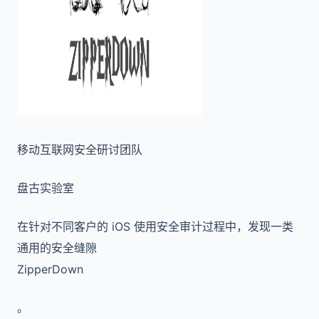
移动互联网安全研讨团队
盘古实验室
在针对不同客户的 iOS 使用安全审计过程中，发现一类
通用的安全缝隙
ZipperDown
。